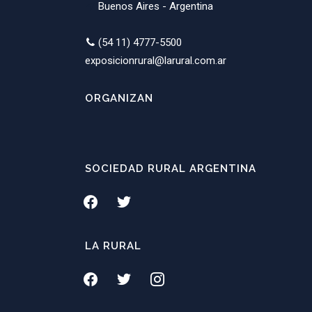
Buenos Aires - Argentina
(54 11) 4777-5500
exposicionrural@larural.com.ar
ORGANIZAN
SOCIEDAD RURAL ARGENTINA
facebook
twitter
LA RURAL
facebook
twitter
instagram