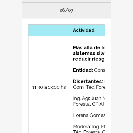
26/07
Actividad
Más allá de los árboles 
sistemas silvopastoriles
reducir riesgos)
Entidad:
Consejo Profesion
Disertantes:
Ing. Agr. Es
11:30 a 13:00 hs
Com. Téc. Forestal CPIA)
Ing. Agr. Juan Manuel Garc
Forestal CPIA)
Lorena Gomes (Caaby SA)
Modera: Ing. Ftal. Carlos I
Téc. Forestal CPIA)