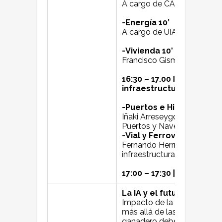
A cargo de CAEM
-Energía 10’
A cargo de UIA
-Vivienda 10’
Francisco Gismondi – ADE
16:30 – 17.00 Instrument
infraestructura
-Puertos e Hidrovía
Iñaki Arreseygór - Director
Puertos y Navegación
-Vial y Ferroviario
Fernando Herrmann - Secre
infraestructura (a confirmar
17:00 – 17:30 | Conclusio
La IA y el futuro de la g
Impacto de la Inteligencia A
más allá de las soluciones
ganadero debe prepararse 