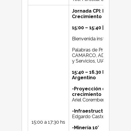
Jornada CPI: Inversión e
Crecimiento
15:00 – 15:40 | Apertura
Bienvenida institucional: M
Palabras de Presidentes de
CAMARCO, ADEBA, Bolsa d
y Servicios, UIA, UOCRA, CG
15:40 – 16.30 Inversión 
Argentino
-Proyección de inversio
crecimiento
Ariel Coremberg - Economi
-Infraestructura Hídrica 
Edgardo Castellanos - C
15:00 a 17:30 hs
-Minería 10’